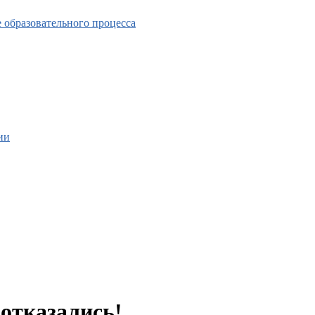
 образовательного процесса
ии
отказались!