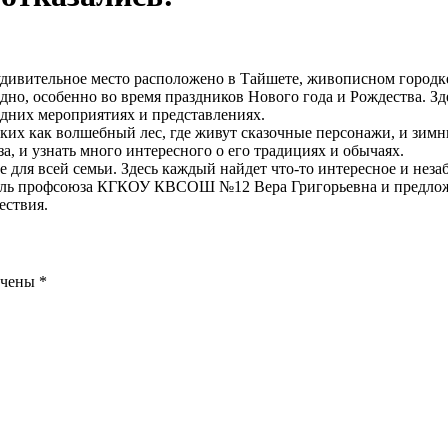
 удивительное место расположено в Тайшете, живописном городк
но, особенно во время праздников Нового года и Рождества. Зд
дних мероприятиях и представлениях.
ких как волшебный лес, где живут сказочные персонажи, и зимни
, и узнать много интересного о его традициях и обычаях.
 для всей семьи. Здесь каждый найдет что-то интересное и нез
итель профсоюза КГКОУ КВСОШ №12 Вера Григорьевна и предлож
ествия.
ечены
*