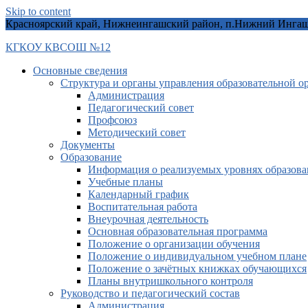
Skip to content
Красноярский край, Нижнеингашский район, п.Нижний Ингаш, 
КГКОУ КВСОШ №12
Основные сведения
Структура и органы управления образовательной о
Администрация
Педагогический совет
Профсоюз
Методический совет
Документы
Образование
Информация о реализуемых уровнях образова
Учебные планы
Календарный график
Воспитательная работа
Внеурочная деятельность
Основная образовательная программа
Положение о организации обучения
Положение о индивидуальном учебном плане
Положение о зачётных книжках обучающихся
Планы внутришкольного контроля
Руководство и педагогический состав
Администрация