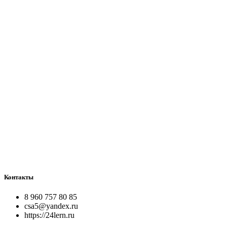
Контакты
8 960 757 80 85
csa5@yandex.ru
https://24lern.ru